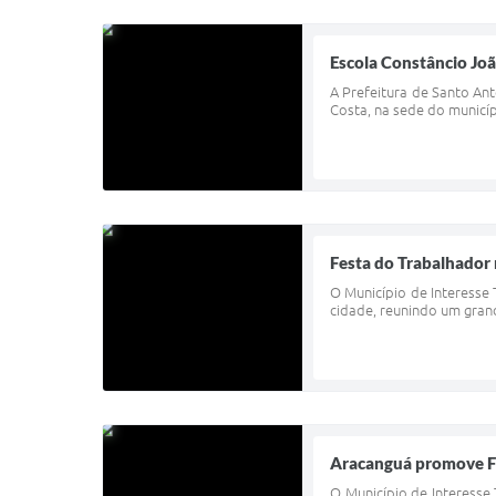
Escola Constâncio Jo
A Prefeitura de Santo An
Costa, na sede do municíp
Festa do Trabalhador 
O Município de Interesse 
cidade, reunindo um grand
Aracanguá promove Fe
O Município de Interesse