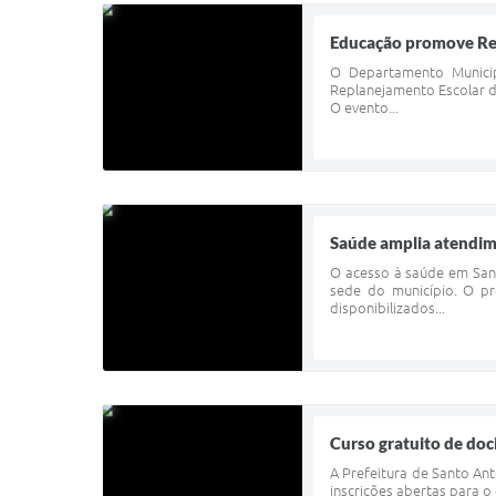
Educação promove Rep
O Departamento Municip
Replanejamento Escolar d
O evento...
Saúde amplia atendim
O acesso à saúde em San
sede do município. O pr
disponibilizados...
Curso gratuito de doc
A Prefeitura de Santo A
inscrições abertas para o