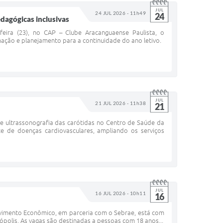
JUL
24 JUL 2026 - 11h49
24
dagógicas inclusivas
eira (23), no CAP – Clube Aracanguaense Paulista, o
mação e planejamento para a continuidade do ano letivo.
JUL
21 JUL 2026 - 11h38
21
 ultrassonografia das carótidas no Centro de Saúde da
 de doenças cardiovasculares, ampliando os serviços
JUL
16 JUL 2026 - 10h11
16
vimento Econômico, em parceria com o Sebrae, está com
nópolis. As vagas são destinadas a pessoas com 18 anos...