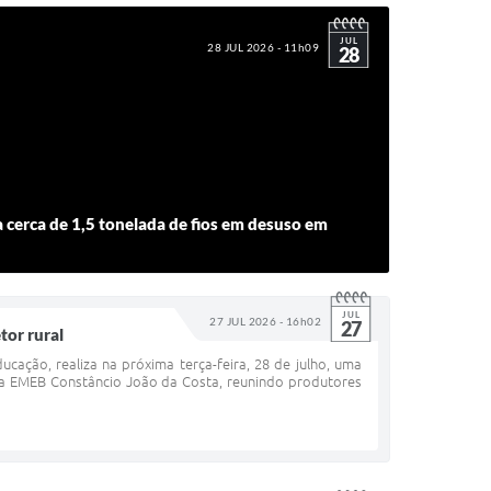
JUL
28 JUL 2026 - 11h09
28
a cerca de 1,5 tonelada de fios em desuso em
JUL
27 JUL 2026 - 16h02
27
tor rural
ação, realiza na próxima terça-feira, 28 de julho, uma
na EMEB Constâncio João da Costa, reunindo produtores