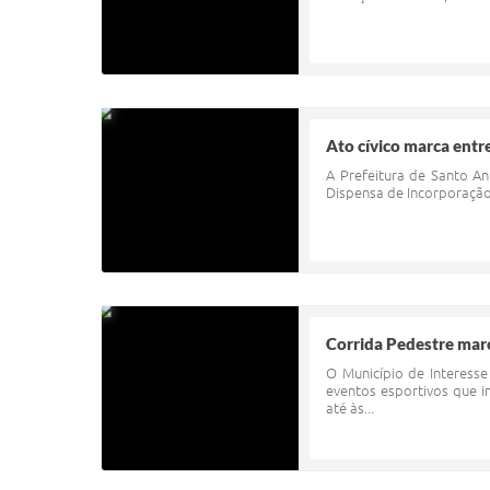
Ato cívico marca entr
A Prefeitura de Santo An
Dispensa de Incorporação 
Corrida Pedestre mar
O Município de Interesse
eventos esportivos que i
até às...