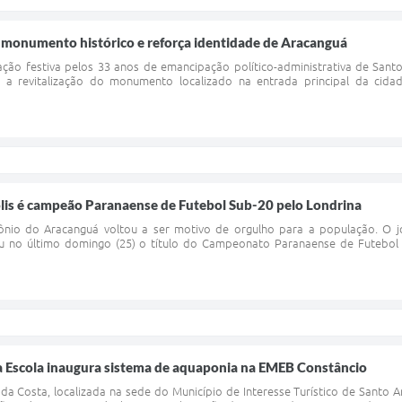
a monumento histórico e reforça identidade de Aracanguá
ão festiva pelos 33 anos de emancipação político-administrativa de Sant
o, a revitalização do monumento localizado na entrada principal da cid
olis é campeão Paranaense de Futebol Sub-20 pelo Londrina
nio do Aracanguá voltou a ser motivo de orgulho para a população. O jov
tou no último domingo (25) o título do Campeonato Paranaense de Futebol
na Escola inaugura sistema de aquaponia na EMEB Constâncio
a Costa, localizada na sede do Município de Interesse Turístico de Santo