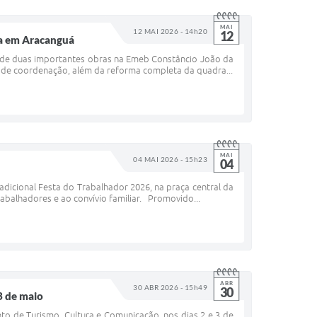
MAI
12 MAI 2026 - 14h20
12
da em Aracanguá
ão de duas importantes obras na Emeb Constâncio João da
la de coordenação, além da reforma completa da quadra...
MAI
04 MAI 2026 - 15h23
04
radicional Festa do Trabalhador 2026, na praça central da
abalhadores e ao convívio familiar. Promovido...
ABR
30 ABR 2026 - 15h49
30
3 de maio
o de Turismo, Cultura e Comunicação, nos dias 2 e 3 de