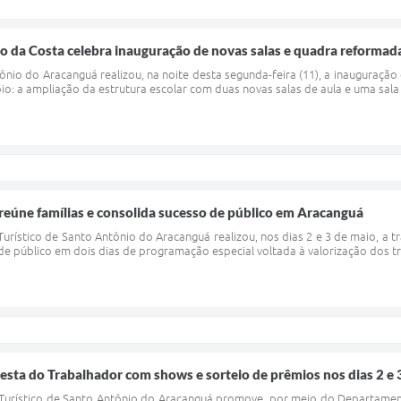
ão da Costa celebra inauguração de novas salas e quadra reforma
tônio do Aracanguá realizou, na noite desta segunda-feira (11), a inauguraç
io: a ampliação da estrutura escolar com duas novas salas de aula e uma sa
reúne famílias e consolida sucesso de público em Aracanguá
Turístico de Santo Antônio do Aracanguá realizou, nos dias 2 e 3 de maio, a t
e público em dois dias de programação especial voltada à valorização dos tr
sta do Trabalhador com shows e sorteio de prêmios nos dias 2 e 
 Turístico de Santo Antônio do Aracanguá promove, por meio do Departament