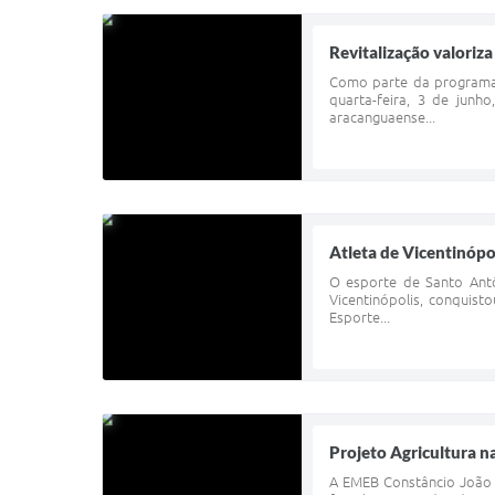
Revitalização valoriz
Como parte da programaç
quarta-feira, 3 de junh
aracanguaense...
Atleta de Vicentinóp
O esporte de Santo Antô
Vicentinópolis, conquis
Esporte...
Projeto Agricultura 
A EMEB Constâncio João d