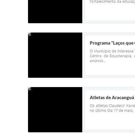
fortalecimento da educaçã
Programa “Laços que 
O Município de Interesse
Centro de Equoterapia,
anúncio...
Atletas de Aracanguá 
Os atletas Claudecir Xavi
no último dia 17 de maio,