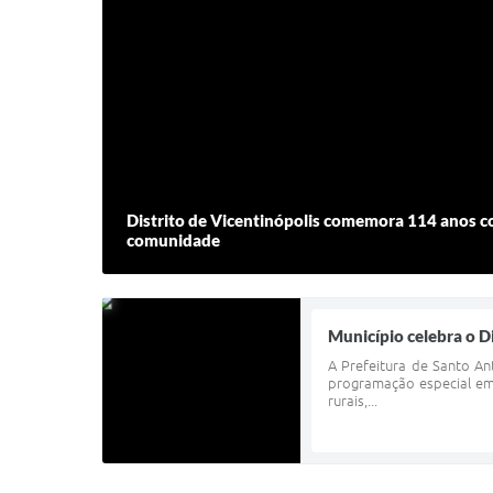
Distrito de Vicentinópolis comemora 114 anos 
comunidade
Município celebra o D
A Prefeitura de Santo An
programação especial em
rurais,...