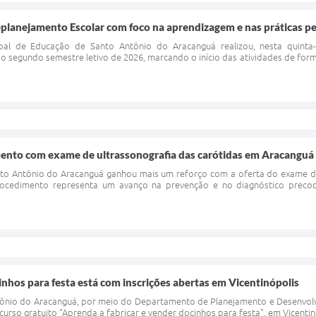
lanejamento Escolar com foco na aprendizagem e nas práticas pe
al de Educação de Santo Antônio do Aracanguá realizou, nesta quinta-f
o segundo semestre letivo de 2026, marcando o início das atividades de for
ento com exame de ultrassonografia das carótidas em Aracanguá
to Antônio do Aracanguá ganhou mais um reforço com a oferta do exame de
ocedimento representa um avanço na prevenção e no diagnóstico precoce
inhos para festa está com inscrições abertas em Vicentinópolis
ntônio do Aracanguá, por meio do Departamento de Planejamento e Desenvol
 curso gratuito "Aprenda a fabricar e vender docinhos para festa", em Vicenti