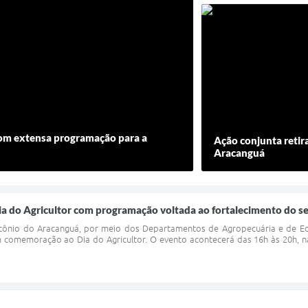
com extensa programação para a
Ação conjunta retir
Aracanguá
ia do Agricultor com programação voltada ao fortalecimento do se
tônio do Aracanguá, por meio dos Departamentos de Agropecuária e de Educ
 comemoração ao Dia do Agricultor. O evento acontecerá das 16h às 20h, 