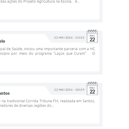
as ações do Projeto Agricultura na Escola. A...
MAI
22 MAI 2026 - 11h32
22
pio
pal de Saúde, iniciou uma importante parceria com a HC
município por meio do programa “Laços que Curam”. O
MAI
22 MAI 2026 - 10h59
22
antos
á na tradicional Corrida Tribuna FM, realizada em Santos,
redores de diversas regiões do...