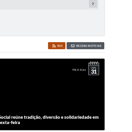
RSS
RECEBA NOTÍCIAS
JUL
Há 6 dias
31
ocial reúne tradição, diversão e solidariedade em
exta-feira