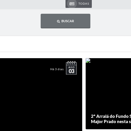
TODAS
BUSCAR
AGO
Há 3 dias
03
2º Arraiá do Fundo S
Major Prado nesta s