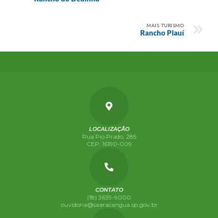
MAIS TURISMO
Rancho Piauí
LOCALIZAÇÃO
Rua Pio Prado, 285
CEP: 16190-009
CONTATO
(18) 3639-9000
ouvidoria@saaracangua.sp.gov.br