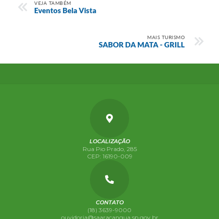
VEJA TAMBÉM
Eventos Bela Vista
MAIS TURISMO
SABOR DA MATA - GRILL
LOCALIZAÇÃO
Rua Pio Prado, 285
CEP: 16190-009
CONTATO
(18) 3639-9000
ouvidoria@saaracangua.sp.gov.br