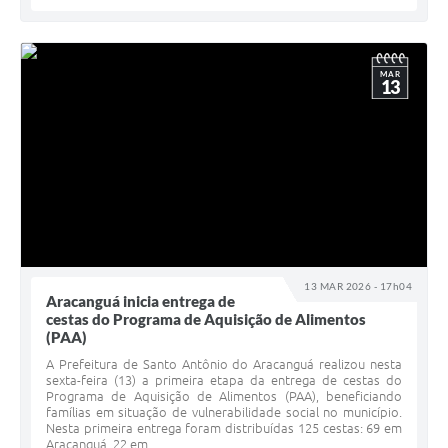
MAR
13
13 MAR 2026 - 17h04
Aracanguá inicia entrega de
cestas do Programa de Aquisição de Alimentos
(PAA)
A Prefeitura de Santo Antônio do Aracanguá realizou nesta
sexta-feira (13) a primeira etapa da entrega de cestas do
Programa de Aquisição de Alimentos (PAA), beneficiando
famílias em situação de vulnerabilidade social no município.
Nesta primeira entrega foram distribuídas 125 cestas: 69 em
Aracanguá, 22 em...