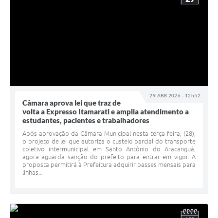
29 ABR 2026 - 12h52
Câmara aprova lei que traz de
volta a Expresso Itamarati e amplia atendimento a
estudantes, pacientes e trabalhadores
Após aprovação da Câmara Municipal nesta terça-feira, (28),
o projeto de lei que autoriza o custeio parcial do transporte
coletivo intermunicipal em Santo Antônio do Aracanguá,
agora aguarda sanção do prefeito para entrar em vigor. A
proposta permitirá à Prefeitura adquirir passes mensais para
linhas...