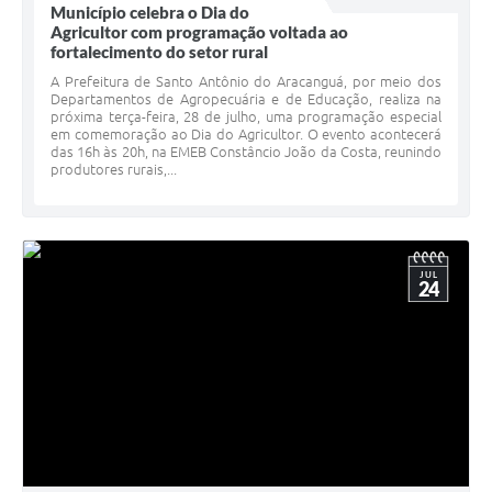
Município celebra o Dia do
Agricultor com programação voltada ao
fortalecimento do setor rural
A Prefeitura de Santo Antônio do Aracanguá, por meio dos
Departamentos de Agropecuária e de Educação, realiza na
próxima terça-feira, 28 de julho, uma programação especial
em comemoração ao Dia do Agricultor. O evento acontecerá
das 16h às 20h, na EMEB Constâncio João da Costa, reunindo
produtores rurais,...
JUL
24