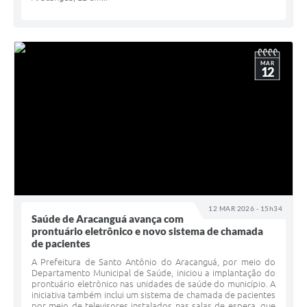
MAR
12
12 MAR 2026 - 15h34
Saúde de Aracanguá avança com
prontuário eletrônico e novo sistema de chamada
de pacientes
A Prefeitura de Santo Antônio do Aracanguá, por meio do
Departamento Municipal de Saúde, iniciou a implantação do
prontuário eletrônico nas unidades de saúde do município. A
iniciativa também inclui um sistema de chamada de pacientes
por meio de televisores instalados nas salas de espera, que