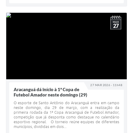
MAR
27
27 MAR 2026 - 11h48
Aracanguá dá início à 1ª Copa de
Futebol Amador neste domingo (29)
O esporte de Santo Antônio do Aracanguá entra em campo
neste domingo, dia 29 de março, com a realização da
primeira rodada da 1ª Copa Aracanguá de Futebol Amador,
competição que já desponta como destaque no calendário
esportivo regional. O torneio reúne equipes de diferentes
municípios, divididas em dois...