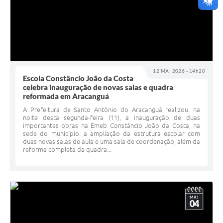
12 MAI 2026 - 14h20
Escola Constâncio João da Costa
celebra inauguração de novas salas e quadra
reformada em Aracanguá
A Prefeitura de Santo Antônio do Aracanguá realizou, na
noite desta segunda-feira (11), a inauguração de duas
importantes obras na Emeb Constâncio João da Costa, na
sede do município: a ampliação da estrutura escolar com
duas novas salas de aula e uma sala de coordenação, além da
reforma completa da quadra...
MAI
04