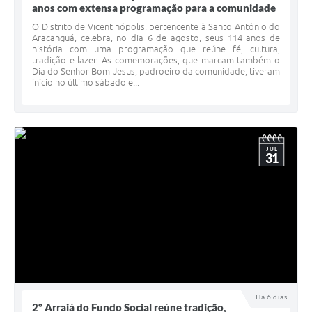
anos com extensa programação para a comunidade
O Distrito de Vicentinópolis, pertencente à Santo Antônio do
Aracanguá, celebra, no dia 6 de agosto, seus 114 anos de
história com uma programação que reúne fé, cultura,
tradição e lazer. As comemorações, que marcam também o
Dia do Senhor Bom Jesus, padroeiro da comunidade, tiveram
início no último sábado e...
JUL
31
Há 6 dias
2º Arraiá do Fundo Social reúne tradição,