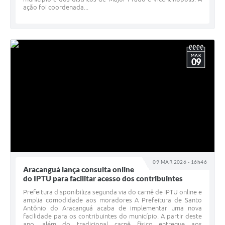
ação foi coordenada...
MAR
09
09 MAR 2026 - 16h46
Aracanguá lança consulta online
do IPTU para facilitar acesso dos contribuintes
Prefeitura disponibiliza segunda via do carnê de IPTU online e
amplia comodidade aos moradores A Prefeitura de Santo
Antônio do Aracanguá acaba de implementar uma nova
facilidade para os contribuintes do município. A partir deste
ano, além do tradicional carnê físico entregue aos