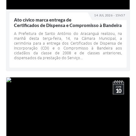
14 JUL 2026 - 15h57
Ato cívico marca entrega de
Certificados de Dispensa e Compromisso à Bandeira
A Prefeitura de Santo Antônio do Aracanguá realizou, na
manhã desta terça-feira, 14, na Câmara Municipal, a
cerimônia para a entrega dos Certificados de Dispensa de
Incorporação (CDI) e o Compromisso à Bandeira aos
cidadãos da classe de 2008 e de classes anteriores,
dispensados da prestação do Serviço...
JUN
10