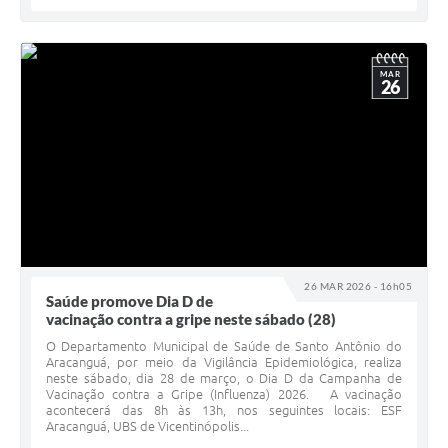
MAR
26
26 MAR 2026 - 16h05
Saúde promove Dia D de
vacinação contra a gripe neste sábado (28)
O Departamento Municipal de Saúde de Santo Antônio do
Aracanguá, por meio da Vigilância Epidemiológica, realiza
neste sábado, dia 28 de março, o Dia D da Campanha de
Vacinação contra a Gripe (Influenza) 2026. A vacinação
acontecerá das 8h às 13h, nos seguintes locais: ESF
Aracanguá, UBS de Vicentinópolis...