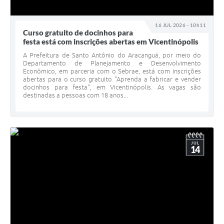
16 JUL 2026 - 10h11
Curso gratuito de docinhos para
festa está com inscrições abertas em Vicentinópolis
A Prefeitura de Santo Antônio do Aracanguá, por meio do
Departamento de Planejamento e Desenvolvimento
Econômico, em parceria com o Sebrae, está com inscrições
abertas para o curso gratuito "Aprenda a fabricar e vender
docinhos para festa", em Vicentinópolis. As vagas são
destinadas a pessoas com 18 anos...
JUL
14