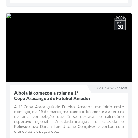
MAR
30
30 MAR 2026 - 15h30
A bola já começou a rolar na 1ª
Copa Aracanguá de Futebol Amador
A 1ª Copa Aracanguá de Futebol Amador teve início neste
domingo, dia 29 de março, marcando oficialmente a abertura
de uma competição que já se destaca no calendário
esportivo regional. A rodada inaugural foi realizada no
Poliesportivo Darlan Luís Urbano Gonçalves e contou com
grande participação do...