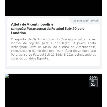
28 MAI 2026 - 10h26
Atleta de Vicentinópolis é
campeão Paranaense de Futebol Sub-20 pelo
Londrina
O esporte de Santo Antônio do Aracanguá voltou a ser
motivo de orgulho para a população. O jovem atleta
Richarlyson Covre de Mello, do distrito de Vicentinópolis,
conquistou no último domingo (25) o título do Campeonato
Paranaense de Futebol Sub-20 Série B 2026 defendendo as
cores do Londrina Esporte...
MAI
25