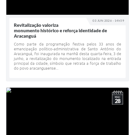
03 JUN 2026 - 14h59
Revitalização valoriza
monumento histórico e reforça identidade de
Aracanguá
Como parte da programação festiva pelos 33 anos de
emancipação político-administrativa de Santo Antônio do
Aracanguá, foi inaugurada na manhã desta quarta-feira, 3 de
junho, a revitalização do monumento localizado na entrada
principal da cidade, símbolo que retrata a força de trabalho
do povo aracanguaense...
MAI
28