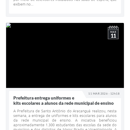
exibem no...
MAR
11
11 MAR 2026 - 12h18
Prefeitura entrega uniformes e
kits escolares a alunos da rede municipal de ensino
A Prefeitura de Santo Antônio do Aracanguá realizou, nesta
semana, a entrega de uniformes e kits escolares para alunos
da rede municipal de ensino. A iniciativa beneficiou
aproximadamente 1.300 estudantes das escolas da sede do
município e dos distritos de Major Prado e Vicentinópolis. A