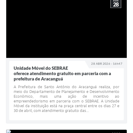
ABR
28
28 ABR 2026 - 16h47
Unidade Móvel do SEBRAE
oferece atendimento gratuito em parceria com a
prefeitura de Aracanguá
A Prefeitura de Santo Antônio do Aracanguá realiza, por
meio do Departamento de Planejamento e Desenvolvimento
Econômico, mais uma ação de incentivo ao
empreendedorismo em parceria com o SEBRAE. A Unidade
Móvel da instituição está na praça central entre os dias 27 e
30 de abril, com atendimento gratuito das...