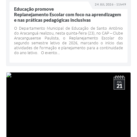
24 JUL 2026 - 11h49
Educação promove
Replanejamento Escolar com foco na aprendizagem
e nas práticas pedagógicas inclusivas
O Departamento Municipal de Educação de Santo Antônio
do Aracanguá realizou, nesta quinta-feira (23), no CAP – Clube
Aracanguaense Paulista, o Replanejamento Escolar do
segundo semestre letivo de 2026, marcando o início das
atividades de formação e planejamento para a continuidade
do ano letivo. O evento...
JUL
21