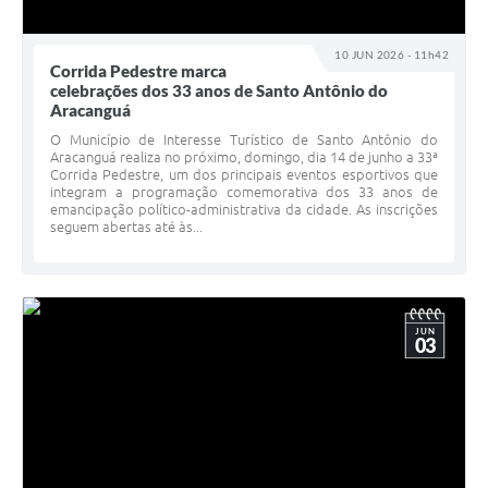
10 JUN 2026 - 11h42
Corrida Pedestre marca
celebrações dos 33 anos de Santo Antônio do
Aracanguá
O Município de Interesse Turístico de Santo Antônio do
Aracanguá realiza no próximo, domingo, dia 14 de junho a 33ª
Corrida Pedestre, um dos principais eventos esportivos que
integram a programação comemorativa dos 33 anos de
emancipação político-administrativa da cidade. As inscrições
seguem abertas até às...
JUN
03