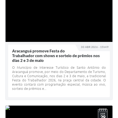
30 ABR 2026 - 15h49
Aracanguá promove Festa do
Trabalhador com shows e sorteio de prêmios nos
dias 2 e 3 de maio
O Município de Interesse Turístico de Santo Antônio do
Aracanguá promove, por meio do Departamento de Turismo,
Cultura e Comunicação, nos dias 2 e 3 de maio, a tradicional
Festa do Trabalhador 2026, na praça central da cidade. O
evento contará com programação especial, música ao vivo,
sorteio de prêmios e...
ABR
29