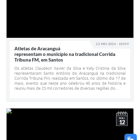
22 MAI 2026 - 10h59
Atletas de Aracanguá
representam o município na tradicional Corrida
Tribuna FM, em Santos
Os atletas Claudecir Xavier da Silva e Kely Cristina da Silva
representaram Santo Antônio do Aracanguá na tradicional
Corrida Tribuna FM, realizada em Santos, no último dia 17 de
maio, evento que neste ano celebrou 40 anos de história e
reuniu mais de 25 mil corredores de diversas regiões do...
MAI
12