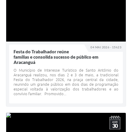
04 MAI 2026 - 15h23
Festa do Trabalhador reúne
famílias e consolida sucesso de público em
Aracanguá
O Município de Interesse Turístico de Santo Antônio do
Aracanguá realizou, nos dias 2 e 3 de maio, a tradicional
Festa do Trabalhador 2026, na praça central da cidade,
reunindo um grande público em dois dias de programação
especial voltada à valorização dos trabalhadores e ao
convívio familiar. Promovido...
ABR
30