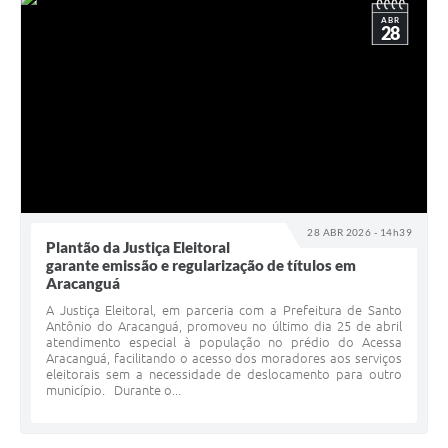
ABR
28
28 ABR 2026 - 14h39
Plantão da Justiça Eleitoral
garante emissão e regularização de títulos em
Aracanguá
A Justiça Eleitoral, em parceria com a Prefeitura de Santo
Antônio do Aracanguá, promoveu no último dia 25 de abril
atendimento especial à população no prédio do Acessa
Aracanguá, facilitando o acesso dos moradores aos serviços
eleitorais sem a necessidade de deslocamento para outro
município. Durante o...