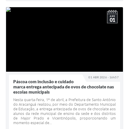
ABR
01
01 ABR 2026 - 16h57
Páscoa com inclusão e cuidado
marca entrega antecipada de ovos de chocolate nas
escolas municipais
Nesta quarta-feira, 1º de abril, a Prefeitura de Santo Antônio
do Aracanguá realizou, por meio do Departamento Municipal
de Educação, a entrega antecipada de ovos de chocolate aos
alunos da rede municipal de ensino da sede e dos distritos
de Major Prado e Vicentinópolis, proporcionando um
momento especial de...