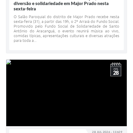
diversão e solidariedade em Major Prado nesta
sexta-feira
O Salão Paroquial do distrito de Major Prado recebe nesta
sexta-feira (31), a partir das 19h, o 2º Arraiá do Fundo Social.
Promovido pelo Fundo Social de Solidariedade de Santo
Antônio do Aracanguá, o evento reunirá música ao vivo,
comidas típicas, apresentações culturais e diversas atrações
para toda a...
JUL
28
28 JUL 2026 - 11h09