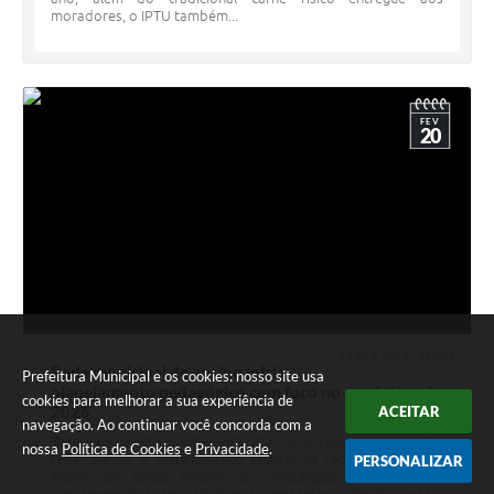
moradores, o IPTU também...
FEV
20
20 FEV 2026 - 16h02
Rede municipal de ensino inicia
Prefeitura Municipal e os cookies: nosso site usa
planejamento pedagógico com foco no ano letivo de
cookies para melhorar a sua experiência de
2026
ACEITAR
navegação. Ao continuar você concorda com a
Teve início nesta quinta-feira, dia 19, e segue nesta sexta-
nossa
Política de Cookies
e
Privacidade
.
feira, dia 20, o planejamento escolar da rede municipal de
PERSONALIZAR
ensino de Santo Antônio do Aracanguá. As atividades