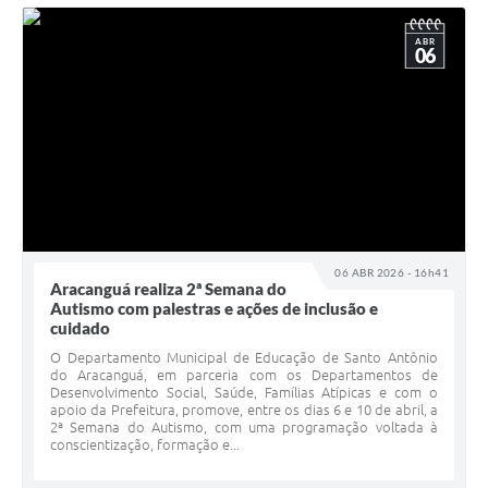
ABR
06
06 ABR 2026 - 16h41
Aracanguá realiza 2ª Semana do
Autismo com palestras e ações de inclusão e
cuidado
O Departamento Municipal de Educação de Santo Antônio
do Aracanguá, em parceria com os Departamentos de
Desenvolvimento Social, Saúde, Famílias Atípicas e com o
apoio da Prefeitura, promove, entre os dias 6 e 10 de abril, a
2ª Semana do Autismo, com uma programação voltada à
conscientização, formação e...