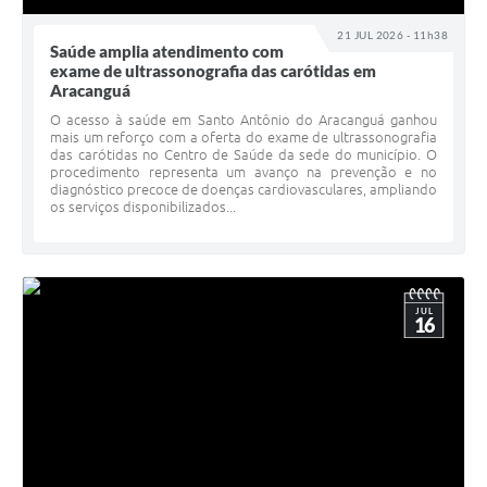
21 JUL 2026 - 11h38
Saúde amplia atendimento com
exame de ultrassonografia das carótidas em
Aracanguá
O acesso à saúde em Santo Antônio do Aracanguá ganhou
mais um reforço com a oferta do exame de ultrassonografia
das carótidas no Centro de Saúde da sede do município. O
procedimento representa um avanço na prevenção e no
diagnóstico precoce de doenças cardiovasculares, ampliando
os serviços disponibilizados...
JUL
16