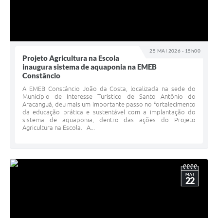
25 MAI 2026 - 15h00
Projeto Agricultura na Escola
inaugura sistema de aquaponia na EMEB
Constâncio
A EMEB Constâncio João da Costa, localizada na sede do
Município de Interesse Turístico de Santo Antônio do
Aracanguá, deu mais um importante passo no fortalecimento
da educação prática e sustentável com a implantação do
sistema de aquaponia, dentro das ações do Projeto
Agricultura na Escola. A...
MAI
22