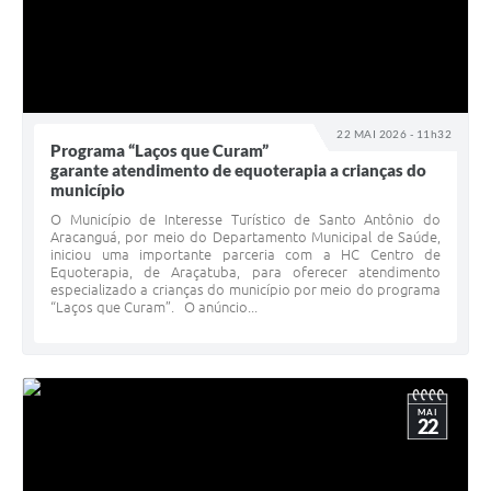
22 MAI 2026 - 11h32
Programa “Laços que Curam”
garante atendimento de equoterapia a crianças do
município
O Município de Interesse Turístico de Santo Antônio do
Aracanguá, por meio do Departamento Municipal de Saúde,
iniciou uma importante parceria com a HC Centro de
Equoterapia, de Araçatuba, para oferecer atendimento
especializado a crianças do município por meio do programa
“Laços que Curam”. O anúncio...
MAI
22