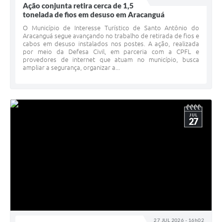
Ação conjunta retira cerca de 1,5
tonelada de fios em desuso em Aracanguá
O Município de Interesse Turístico de Santo Antônio do
Aracanguá segue avançando no trabalho de retirada de fios e
cabos em desuso instalados nos postes. A ação, realizada
por meio da Defesa Civil, em parceria com a CPFL e
provedores de internet que atuam no município, busca
ampliar a segurança, organizar a...
JUL
27
27 JUL 2026 - 16h02