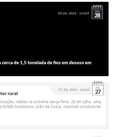
JUL
28 JUL 2026 - 11h09
28
a cerca de 1,5 tonelada de fios em desuso em
JUL
27 JUL 2026 - 16h02
27
tor rural
ação, realiza na próxima terça-feira, 28 de julho, uma
na EMEB Constâncio João da Costa, reunindo produtores