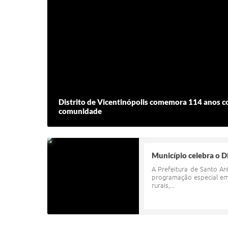
Distrito de Vicentinópolis comemora 114 anos 
comunidade
Município celebra o D
A Prefeitura de Santo An
programação especial em
rurais,...