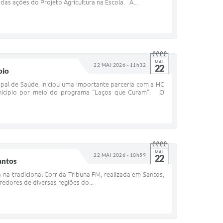
as ações do Projeto Agricultura na Escola. A...
MAI
22 MAI 2026 - 11h32
22
pio
pal de Saúde, iniciou uma importante parceria com a HC
município por meio do programa “Laços que Curam”. O
MAI
22 MAI 2026 - 10h59
22
antos
á na tradicional Corrida Tribuna FM, realizada em Santos,
redores de diversas regiões do...