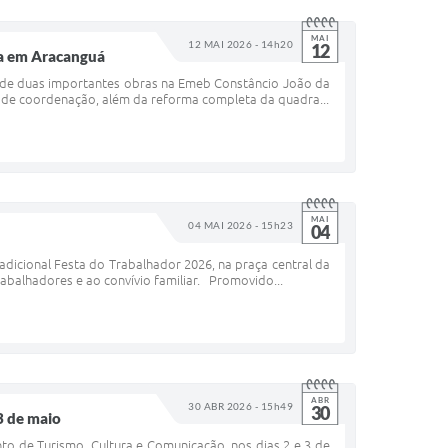
MAI
12 MAI 2026 - 14h20
12
da em Aracanguá
ão de duas importantes obras na Emeb Constâncio João da
la de coordenação, além da reforma completa da quadra...
MAI
04 MAI 2026 - 15h23
04
radicional Festa do Trabalhador 2026, na praça central da
abalhadores e ao convívio familiar. Promovido...
ABR
30 ABR 2026 - 15h49
30
3 de maio
o de Turismo, Cultura e Comunicação, nos dias 2 e 3 de