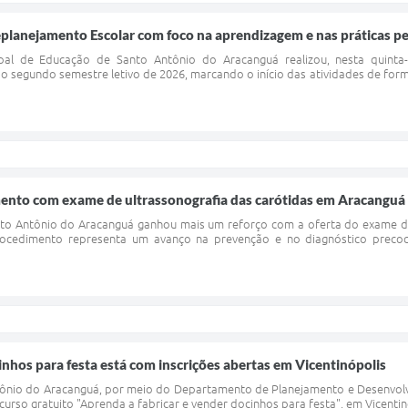
lanejamento Escolar com foco na aprendizagem e nas práticas pe
al de Educação de Santo Antônio do Aracanguá realizou, nesta quinta-f
o segundo semestre letivo de 2026, marcando o início das atividades de for
ento com exame de ultrassonografia das carótidas em Aracanguá
to Antônio do Aracanguá ganhou mais um reforço com a oferta do exame de
ocedimento representa um avanço na prevenção e no diagnóstico precoce
inhos para festa está com inscrições abertas em Vicentinópolis
ntônio do Aracanguá, por meio do Departamento de Planejamento e Desenvol
 curso gratuito "Aprenda a fabricar e vender docinhos para festa", em Vicenti