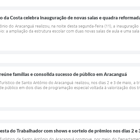
ão da Costa celebra inauguração de novas salas e quadra reforma
tônio do Aracanguá realizou, na noite desta segunda-feira (11), a inauguraç
io: a ampliação da estrutura escolar com duas novas salas de aula e uma sa
reúne famílias e consolida sucesso de público em Aracanguá
Turístico de Santo Antônio do Aracanguá realizou, nos dias 2 e 3 de maio, a t
e público em dois dias de programação especial voltada à valorização dos tr
sta do Trabalhador com shows e sorteio de prêmios nos dias 2 e 
 Turístico de Santo Antônio do Aracanguá promove, por meio do Departament