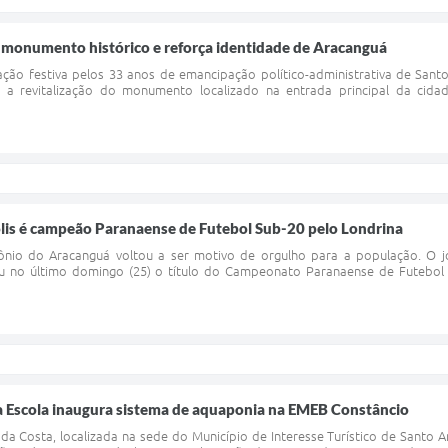
a monumento histórico e reforça identidade de Aracanguá
ão festiva pelos 33 anos de emancipação político-administrativa de Sant
o, a revitalização do monumento localizado na entrada principal da cid
olis é campeão Paranaense de Futebol Sub-20 pelo Londrina
nio do Aracanguá voltou a ser motivo de orgulho para a população. O jov
tou no último domingo (25) o título do Campeonato Paranaense de Futebol
na Escola inaugura sistema de aquaponia na EMEB Constâncio
a Costa, localizada na sede do Município de Interesse Turístico de Santo