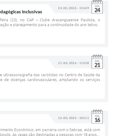
JUL
24 JUL 2026 - 11h49
24
dagógicas inclusivas
eira (23), no CAP – Clube Aracanguaense Paulista, o
mação e planejamento para a continuidade do ano letivo.
JUL
21 JUL 2026 - 11h38
21
 ultrassonografia das carótidas no Centro de Saúde da
 de doenças cardiovasculares, ampliando os serviços
JUL
16 JUL 2026 - 10h11
16
vimento Econômico, em parceria com o Sebrae, está com
nópolis. As vagas são destinadas a pessoas com 18 anos...