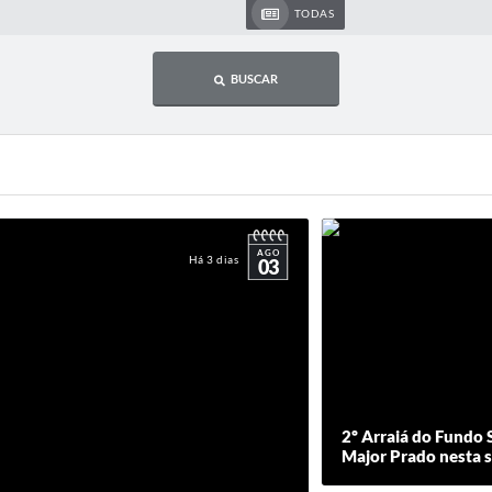
TODAS
BUSCAR
AGO
Há 3 dias
03
2º Arraiá do Fundo S
Major Prado nesta s