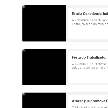
Escola Constâncio Jo
A Prefeitura de Santo An
Costa, na sede do municíp
Festa do Trabalhador 
O Município de Interesse 
cidade, reunindo um grand
Aracanguá promove Fe
O Município de Interesse