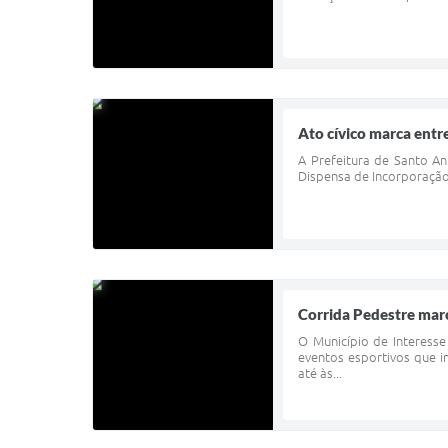
Ato cívico marca entr
A Prefeitura de Santo An
Dispensa de Incorporação 
Corrida Pedestre mar
O Município de Interesse
eventos esportivos que i
até às...