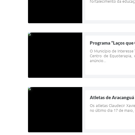
fortalecimento da educaçã
Programa “Laços que 
O Município de Interesse
Centro de Equoterapia,
anúncio...
Atletas de Aracanguá 
Os atletas Claudecir Xavi
no último dia 17 de maio,