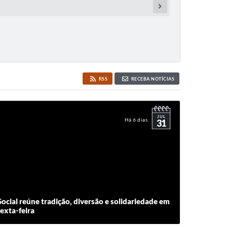
RSS
RECEBA NOTÍCIAS
JUL
Há 6 dias
31
ocial reúne tradição, diversão e solidariedade em
exta-feira