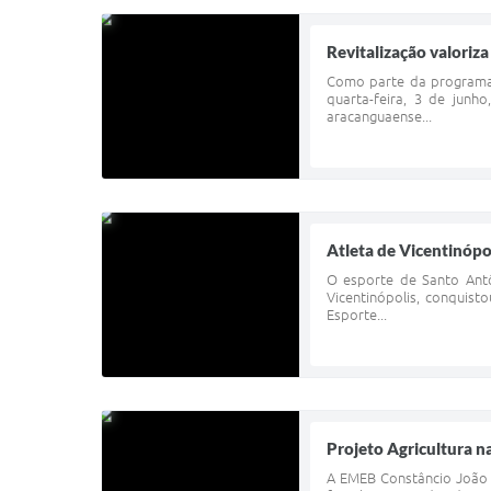
Revitalização valoriz
Como parte da programaç
quarta-feira, 3 de junh
aracanguaense...
Atleta de Vicentinóp
O esporte de Santo Antô
Vicentinópolis, conquis
Esporte...
Projeto Agricultura 
A EMEB Constâncio João d