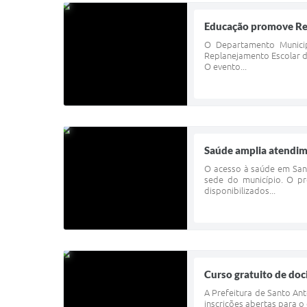
Educação promove Rep
O Departamento Municip
Replanejamento Escolar d
O evento...
Saúde amplia atendim
O acesso à saúde em San
sede do município. O pr
disponibilizados...
Curso gratuito de doc
A Prefeitura de Santo A
inscrições abertas para o