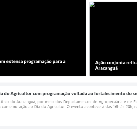
com extensa programação para a
Ação conjunta retir
Aracanguá
ia do Agricultor com programação voltada ao fortalecimento do se
tônio do Aracanguá, por meio dos Departamentos de Agropecuária e de Educ
 comemoração ao Dia do Agricultor. O evento acontecerá das 16h às 20h, 