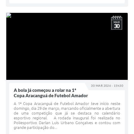
MAR
30
30 MAR 2026 - 15h30
A bola já começou a rolar na 1ª
Copa Aracanguá de Futebol Amador
A 1ª Copa Aracanguá de Futebol Amador teve início neste
domingo, dia 29 de março, marcando oficialmente a abertura
de uma competição que já se destaca no calendário
esportivo regional. A rodada inaugural foi realizada no
Poliesportivo Darlan Luís Urbano Gonçalves e contou com
grande participação do...