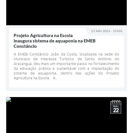
25 MAI 2026 - 15h00
Projeto Agricultura na Escola
inaugura sistema de aquaponia na EMEB
Constâncio
A EMEB Constâncio João da Costa, localizada na sede do
Município de Interesse Turístico de Santo Antônio do
Aracanguá, deu mais um importante passo no fortalecimento
da educação prática e sustentável com a implantação do
sistema de aquaponia, dentro das ações do Projeto
Agricultura na Escola. A...
MAI
22