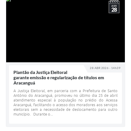
ABR
28
28 ABR 2026 - 14h39
Plantão da Justiça Eleitoral
garante emissão e regularização de títulos em
Aracanguá
A Justiça Eleitoral, em parceria com a Prefeitura de Santo
Antônio do Aracanguá, promoveu no último dia 25 de abril
atendimento especial à população no prédio do Acessa
Aracanguá, facilitando o acesso dos moradores aos serviços
eleitorais sem a necessidade de deslocamento para outro
município. Durante o...