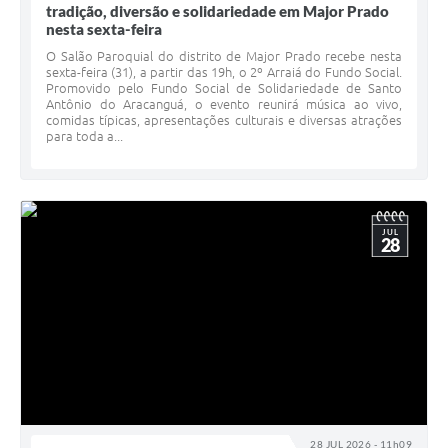
tradição, diversão e solidariedade em Major Prado
nesta sexta-feira
O Salão Paroquial do distrito de Major Prado recebe nesta
sexta-feira (31), a partir das 19h, o 2º Arraiá do Fundo Social.
Promovido pelo Fundo Social de Solidariedade de Santo
Antônio do Aracanguá, o evento reunirá música ao vivo,
comidas típicas, apresentações culturais e diversas atrações
para toda a...
JUL
28
28 JUL 2026 - 11h09