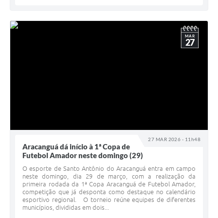
MAR
27
27 MAR 2026 - 11h48
Aracanguá dá início à 1ª Copa de
Futebol Amador neste domingo (29)
O esporte de Santo Antônio do Aracanguá entra em campo
neste domingo, dia 29 de março, com a realização da
primeira rodada da 1ª Copa Aracanguá de Futebol Amador,
competição que já desponta como destaque no calendário
esportivo regional. O torneio reúne equipes de diferentes
municípios, divididas em dois...