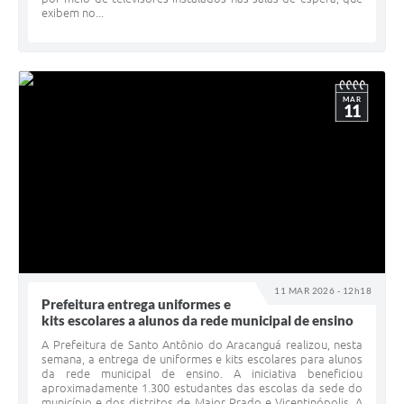
exibem no...
MAR
11
11 MAR 2026 - 12h18
Prefeitura entrega uniformes e
kits escolares a alunos da rede municipal de ensino
A Prefeitura de Santo Antônio do Aracanguá realizou, nesta
semana, a entrega de uniformes e kits escolares para alunos
da rede municipal de ensino. A iniciativa beneficiou
aproximadamente 1.300 estudantes das escolas da sede do
município e dos distritos de Major Prado e Vicentinópolis. A