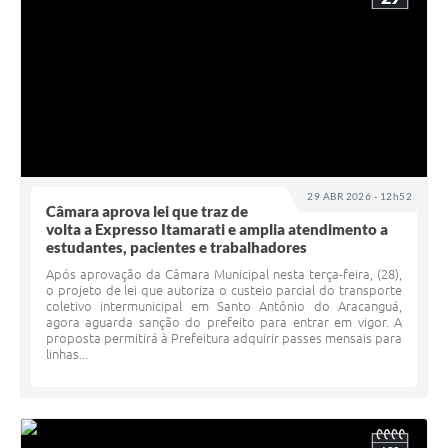
29 ABR 2026 - 12h52
Câmara aprova lei que traz de
volta a Expresso Itamarati e amplia atendimento a
estudantes, pacientes e trabalhadores
Após aprovação da Câmara Municipal nesta terça-feira, (28),
o projeto de lei que autoriza o custeio parcial do transporte
coletivo intermunicipal em Santo Antônio do Aracanguá,
agora aguarda sanção do prefeito para entrar em vigor. A
proposta permitirá à Prefeitura adquirir passes mensais para
linhas...