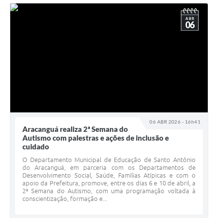
ABR
06
06 ABR 2026 - 16h41
Aracanguá realiza 2ª Semana do
Autismo com palestras e ações de inclusão e
cuidado
O Departamento Municipal de Educação de Santo Antônio
do Aracanguá, em parceria com os Departamentos de
Desenvolvimento Social, Saúde, Famílias Atípicas e com o
apoio da Prefeitura, promove, entre os dias 6 e 10 de abril, a
2ª Semana do Autismo, com uma programação voltada à
conscientização, formação e...