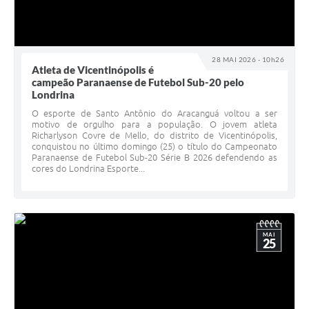
28 MAI 2026 - 10h26
Atleta de Vicentinópolis é
campeão Paranaense de Futebol Sub-20 pelo
Londrina
O esporte de Santo Antônio do Aracanguá voltou a ser
motivo de orgulho para a população. O jovem atleta
Richarlyson Covre de Mello, do distrito de Vicentinópolis,
conquistou no último domingo (25) o título do Campeonato
Paranaense de Futebol Sub-20 Série B 2026 defendendo as
cores do Londrina Esporte...
MAI
25