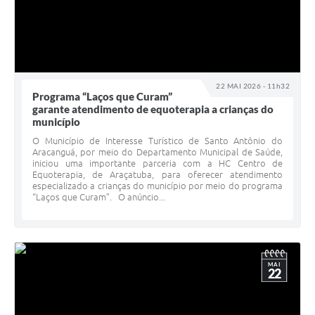
22 MAI 2026 - 11h32
Programa “Laços que Curam”
garante atendimento de equoterapia a crianças do
município
O Município de Interesse Turístico de Santo Antônio do
Aracanguá, por meio do Departamento Municipal de Saúde,
iniciou uma importante parceria com a HC Centro de
Equoterapia, de Araçatuba, para oferecer atendimento
especializado a crianças do município por meio do programa
“Laços que Curam”. O anúncio...
MAI
22