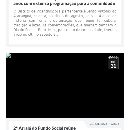
anos com extensa programação para a comunidade
O Distrito de Vicentinópolis, pertencente à Santo Antônio do
Aracanguá, celebra, no dia 6 de agosto, seus 114 anos de
história com uma programação que reúne fé, cultura,
tradição e lazer. As comemorações, que marcam também o
Dia do Senhor Bom Jesus, padroeiro da comunidade, tiveram
início no último sábado e...
JUL
31
31 JUL 2026 - 12h36
2º Arraiá do Fundo Social reúne