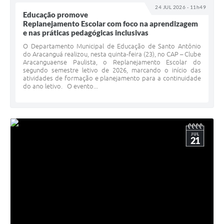
24 JUL 2026 - 11h49
Educação promove
Replanejamento Escolar com foco na aprendizagem
e nas práticas pedagógicas inclusivas
O Departamento Municipal de Educação de Santo Antônio
do Aracanguá realizou, nesta quinta-feira (23), no CAP – Clube
Aracanguaense Paulista, o Replanejamento Escolar do
segundo semestre letivo de 2026, marcando o início das
atividades de formação e planejamento para a continuidade
do ano letivo. O evento...
JUL
21