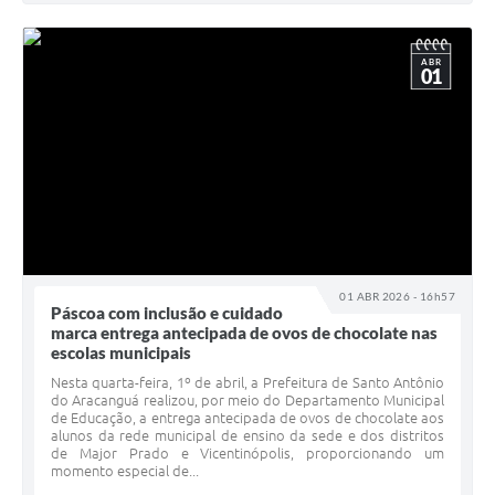
ABR
01
01 ABR 2026 - 16h57
Páscoa com inclusão e cuidado
marca entrega antecipada de ovos de chocolate nas
escolas municipais
Nesta quarta-feira, 1º de abril, a Prefeitura de Santo Antônio
do Aracanguá realizou, por meio do Departamento Municipal
de Educação, a entrega antecipada de ovos de chocolate aos
alunos da rede municipal de ensino da sede e dos distritos
de Major Prado e Vicentinópolis, proporcionando um
momento especial de...