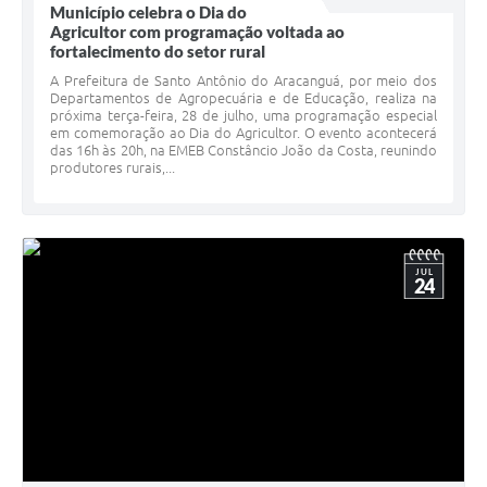
Município celebra o Dia do
Agricultor com programação voltada ao
fortalecimento do setor rural
A Prefeitura de Santo Antônio do Aracanguá, por meio dos
Departamentos de Agropecuária e de Educação, realiza na
próxima terça-feira, 28 de julho, uma programação especial
em comemoração ao Dia do Agricultor. O evento acontecerá
das 16h às 20h, na EMEB Constâncio João da Costa, reunindo
produtores rurais,...
JUL
24