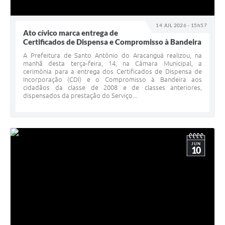
14 JUL 2026 - 15h57
Ato cívico marca entrega de
Certificados de Dispensa e Compromisso à Bandeira
A Prefeitura de Santo Antônio do Aracanguá realizou, na
manhã desta terça-feira, 14, na Câmara Municipal, a
cerimônia para a entrega dos Certificados de Dispensa de
Incorporação (CDI) e o Compromisso à Bandeira aos
cidadãos da classe de 2008 e de classes anteriores,
dispensados da prestação do Serviço...
JUN
10