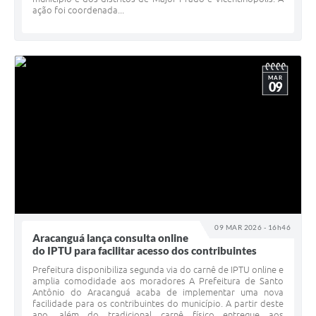
ação foi coordenada...
MAR
09
09 MAR 2026 - 16h46
Aracanguá lança consulta online
do IPTU para facilitar acesso dos contribuintes
Prefeitura disponibiliza segunda via do carnê de IPTU online e
amplia comodidade aos moradores A Prefeitura de Santo
Antônio do Aracanguá acaba de implementar uma nova
facilidade para os contribuintes do município. A partir deste
ano, além do tradicional carnê físico entregue aos