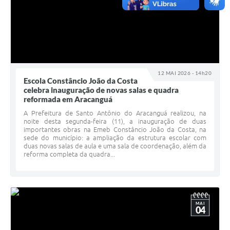
12 MAI 2026 - 14h20
Escola Constâncio João da Costa
celebra inauguração de novas salas e quadra
reformada em Aracanguá
A Prefeitura de Santo Antônio do Aracanguá realizou, na
noite desta segunda-feira (11), a inauguração de duas
importantes obras na Emeb Constâncio João da Costa, na
sede do município: a ampliação da estrutura escolar com
duas novas salas de aula e uma sala de coordenação, além da
reforma completa da quadra...
MAI
04