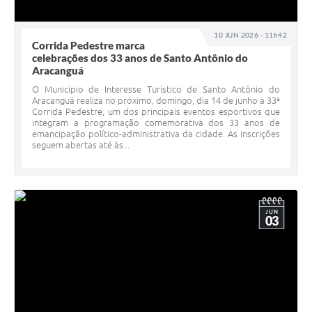
10 JUN 2026 - 11h42
Corrida Pedestre marca
celebrações dos 33 anos de Santo Antônio do
Aracanguá
O Município de Interesse Turístico de Santo Antônio do
Aracanguá realiza no próximo, domingo, dia 14 de junho a 33ª
Corrida Pedestre, um dos principais eventos esportivos que
integram a programação comemorativa dos 33 anos de
emancipação político-administrativa da cidade. As inscrições
seguem abertas até às...
JUN
03