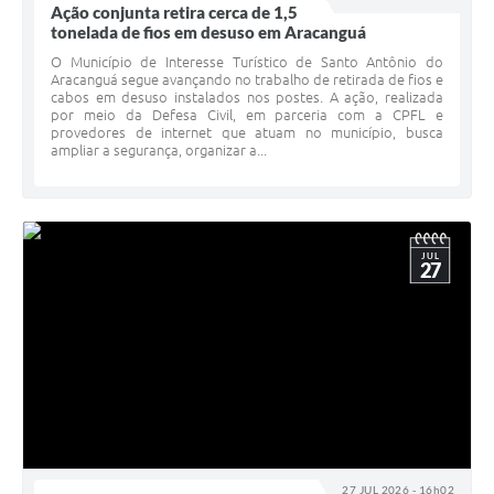
Ação conjunta retira cerca de 1,5
tonelada de fios em desuso em Aracanguá
O Município de Interesse Turístico de Santo Antônio do
Aracanguá segue avançando no trabalho de retirada de fios e
cabos em desuso instalados nos postes. A ação, realizada
por meio da Defesa Civil, em parceria com a CPFL e
provedores de internet que atuam no município, busca
ampliar a segurança, organizar a...
JUL
27
27 JUL 2026 - 16h02