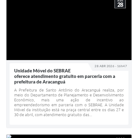
ABR
28
28 ABR 2026 - 16h47
Unidade Móvel do SEBRAE
oferece atendimento gratuito em parceria com a
prefeitura de Aracanguá
A Prefeitura de Santo Antônio do Aracanguá realiza, por
meio do Departamento de Planejamento e Desenvolvimento
Econômico, mais uma ação de incentivo ao
empreendedorismo em parceria com o SEBRAE. A Unidade
Móvel da instituição está na praça central entre os dias 27 e
30 de abril, com atendimento gratuito das...