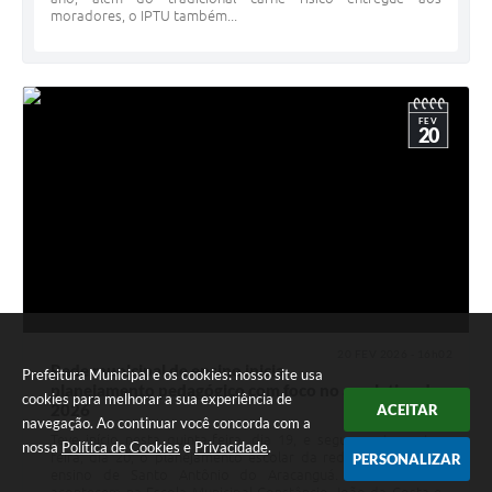
moradores, o IPTU também...
FEV
20
20 FEV 2026 - 16h02
Rede municipal de ensino inicia
Prefeitura Municipal e os cookies: nosso site usa
planejamento pedagógico com foco no ano letivo de
cookies para melhorar a sua experiência de
2026
ACEITAR
navegação. Ao continuar você concorda com a
Teve início nesta quinta-feira, dia 19, e segue nesta sexta-
nossa
Política de Cookies
e
Privacidade
.
feira, dia 20, o planejamento escolar da rede municipal de
PERSONALIZAR
ensino de Santo Antônio do Aracanguá. As atividades