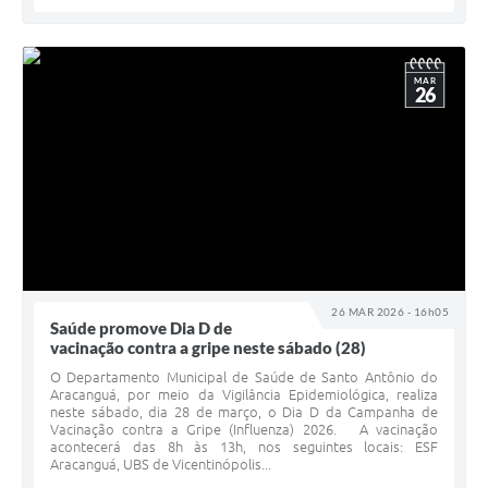
MAR
26
26 MAR 2026 - 16h05
Saúde promove Dia D de
vacinação contra a gripe neste sábado (28)
O Departamento Municipal de Saúde de Santo Antônio do
Aracanguá, por meio da Vigilância Epidemiológica, realiza
neste sábado, dia 28 de março, o Dia D da Campanha de
Vacinação contra a Gripe (Influenza) 2026. A vacinação
acontecerá das 8h às 13h, nos seguintes locais: ESF
Aracanguá, UBS de Vicentinópolis...