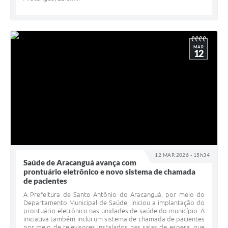
MAR
12
12 MAR 2026 - 15h34
Saúde de Aracanguá avança com
prontuário eletrônico e novo sistema de chamada
de pacientes
A Prefeitura de Santo Antônio do Aracanguá, por meio do
Departamento Municipal de Saúde, iniciou a implantação do
prontuário eletrônico nas unidades de saúde do município. A
iniciativa também inclui um sistema de chamada de pacientes
por meio de televisores instalados nas salas de espera, que