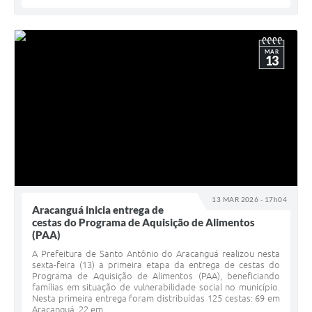
MAR
13
13 MAR 2026 - 17h04
Aracanguá inicia entrega de
cestas do Programa de Aquisição de Alimentos
(PAA)
A Prefeitura de Santo Antônio do Aracanguá realizou nesta
sexta-feira (13) a primeira etapa da entrega de cestas do
Programa de Aquisição de Alimentos (PAA), beneficiando
famílias em situação de vulnerabilidade social no município.
Nesta primeira entrega foram distribuídas 125 cestas: 69 em
Aracanguá, 22 em...