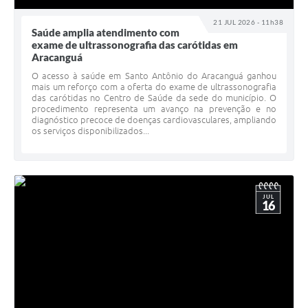
21 JUL 2026 - 11h38
Saúde amplia atendimento com
exame de ultrassonografia das carótidas em
Aracanguá
O acesso à saúde em Santo Antônio do Aracanguá ganhou
mais um reforço com a oferta do exame de ultrassonografia
das carótidas no Centro de Saúde da sede do município. O
procedimento representa um avanço na prevenção e no
diagnóstico precoce de doenças cardiovasculares, ampliando
os serviços disponibilizados...
JUL
16