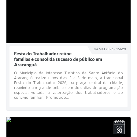
04 MAI 2026 - 15h23
Festa do Trabalhador reúne
famílias e consolida sucesso de público em
Aracanguá
O Município de Interesse Turístico de Santo Antônio do
Aracanguá realizou, nos dias 2 e 3 de maio, a tradicional
Festa do Trabalhador 2026, na praça central da cidade,
reunindo um grande público em dois dias de programação
especial voltada à valorização dos trabalhadores e ao
convívio familiar. Promovido...
ABR
30