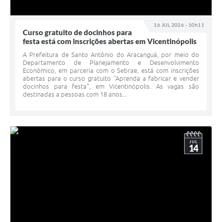
16 JUL 2026 - 10h11
Curso gratuito de docinhos para
festa está com inscrições abertas em Vicentinópolis
A Prefeitura de Santo Antônio do Aracanguá, por meio do
Departamento de Planejamento e Desenvolvimento
Econômico, em parceria com o Sebrae, está com inscrições
abertas para o curso gratuito "Aprenda a fabricar e vender
docinhos para festa", em Vicentinópolis. As vagas são
destinadas a pessoas com 18 anos...
JUL
14