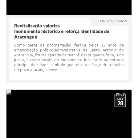
03 JUN 2026 - 14h59
Revitalização valoriza
monumento histórico e reforça identidade de
Aracanguá
Como parte da programação festiva pelos 33 anos de
emancipação político-administrativa de Santo Antônio do
Aracanguá, foi inaugurada na manhã desta quarta-feira, 3 de
junho, a revitalização do monumento localizado na entrada
principal da cidade, símbolo que retrata a força de trabalho
do povo aracanguaense...
MAI
28