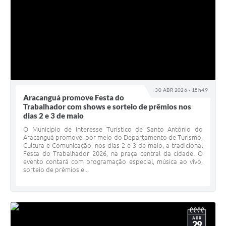
30 ABR 2026 - 15h49
Aracanguá promove Festa do
Trabalhador com shows e sorteio de prêmios nos
dias 2 e 3 de maio
O Município de Interesse Turístico de Santo Antônio do
Aracanguá promove, por meio do Departamento de Turismo,
Cultura e Comunicação, nos dias 2 e 3 de maio, a tradicional
Festa do Trabalhador 2026, na praça central da cidade. O
evento contará com programação especial, música ao vivo,
sorteio de prêmios e...
ABR
29