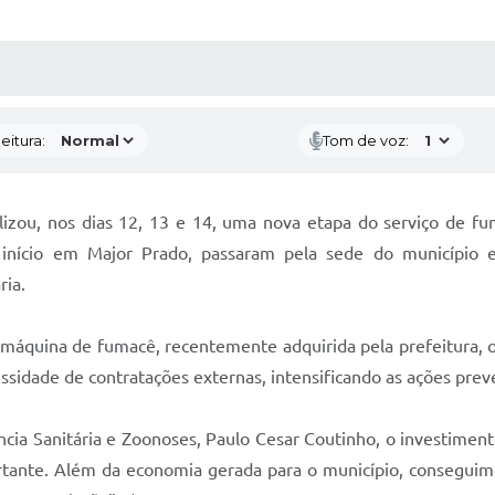
 MÍDIAS
RECEBA NOTÍCIAS
eitura:
Tom de voz:
lizou, nos dias 12, 13 e 14, uma nova etapa do serviço de fu
 início em Major Prado, passaram pela sede do município e
ria.
máquina de fumacê, recentemente adquirida pela prefeitura, o 
ssidade de contratações externas, intensificando as ações prev
cia Sanitária e Zoonoses, Paulo Cesar Coutinho, o investimento
ante. Além da economia gerada para o município, conseguimos