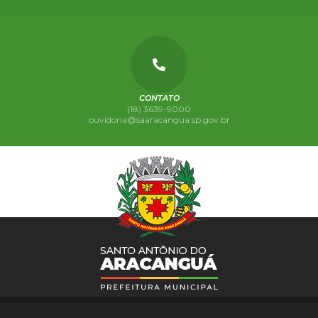
CONTATO
(18) 3639-9000
ouvidoria@saaracangua.sp.gov.br