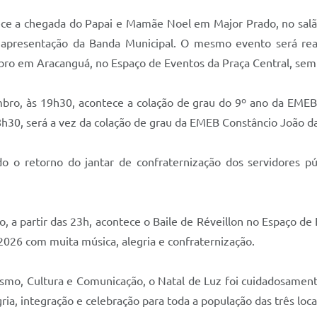
ece a chegada do Papai e Mamãe Noel em Major Prado, no salã
e apresentação da Banda Municipal. O mesmo evento será re
ro em Aracanguá, no Espaço de Eventos da Praça Central, semp
ro, às 19h30, acontece a colação de grau do 9º ano da EMEB 
8h30, será a vez da colação de grau da EMEB Constâncio João da
do o retorno do jantar de confraternização dos servidores
 a partir das 23h, acontece o Baile de Réveillon no Espaço de
026 com muita música, alegria e confraternização.
o, Cultura e Comunicação, o Natal de Luz foi cuidadosamente 
ia, integração e celebração para toda a população das três loca