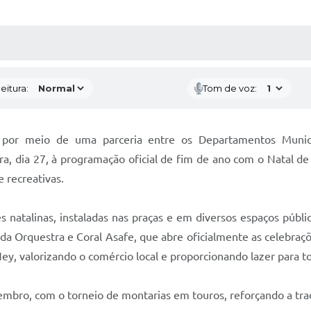
 MÍDIAS
RECEBA NOTÍCIAS
eitura:
Tom de voz:
 por meio de uma parceria entre os Departamentos Munic
ira, dia 27, à programação oficial de fim de ano com o Natal 
 recreativas.
natalinas, instaladas nas praças e em diversos espaços públi
 Orquestra e Coral Asafe, que abre oficialmente as celebraçõe
ey, valorizando o comércio local e proporcionando lazer para to
bro, com o torneio de montarias em touros, reforçando a tradi