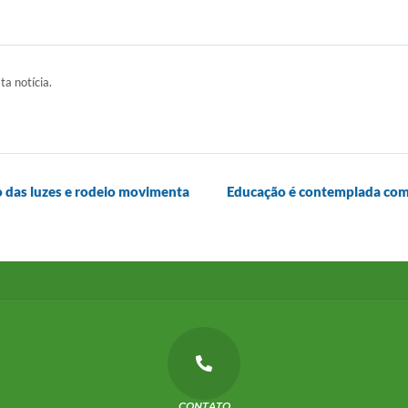
ta notícia.
 das luzes e rodeio movimenta
Educação é contemplada com
CONTATO