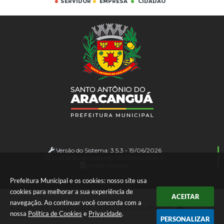
SERVIDOR
EMPRESA
CIDADÃO
Versão do Sistema:
3.5.3 - 19/06/2026
Portal atualizado em:
05/08/2026 14:17
Dados Abertos
Prefeitura Municipal e os cookies: nosso site usa
cookies para melhorar a sua experiência de
ACEITAR
navegação. Ao continuar você concorda com a
© Copyright Instar - 2006-2026. Todos os direitos
nossa
Política de Cookies
e
Privacidade
.
reservados -
Instar Tecnologia
PERSONALIZAR