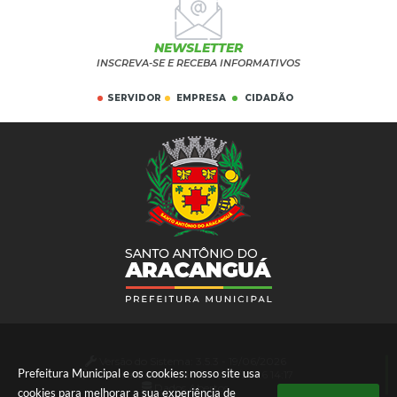
NEWSLETTER
INSCREVA-SE E RECEBA INFORMATIVOS
SERVIDOR
EMPRESA
CIDADÃO
Versão do Sistema:
3.5.3 - 19/06/2026
Prefeitura Municipal e os cookies: nosso site usa
Portal atualizado em:
05/08/2026 14:17
Dados Abertos
cookies para melhorar a sua experiência de