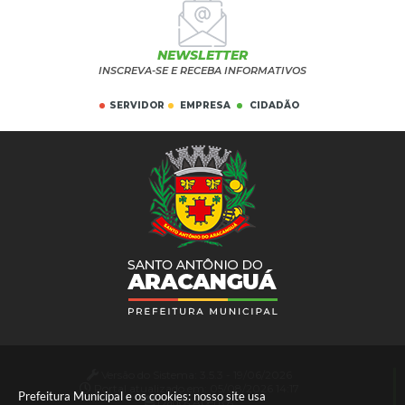
NEWSLETTER
INSCREVA-SE E RECEBA INFORMATIVOS
SERVIDOR
EMPRESA
CIDADÃO
Versão do Sistema:
3.5.3 - 19/06/2026
Portal atualizado em:
05/08/2026 14:17
Prefeitura Municipal e os cookies: nosso site usa
Dados Abertos