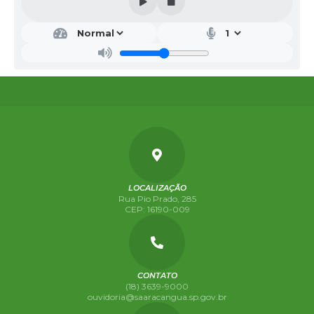
DEP
ART
AM
ENT
O
DE
CO
MP
RAS
FÁBI
O
LUCI
ANO
MAR
QUE
S
LOCALIZAÇÃO
Rua Pio Prado, 285
CEP: 16190-009
CONTATO
(18) 3639-9000
ouvidoria@saaracangua.sp.gov.br