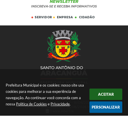
NEWSLETTER
INSCREVA-SE E RECEBA INFORMATIVOS
SERVIDOR
EMPRESA
CIDADÃO
Prefeitura Municipal e os cookies: nosso site usa
cookies para melhorar a sua experiência de
ACEITAR
navegação. Ao continuar você concorda com a
Versão do Sistema:
3.5.3 - 19/06/2026
nossa
Política de Cookies
e
Privacidade
.
Portal atualizado em:
05/08/2026 14:17
PERSONALIZAR
Dados Abertos