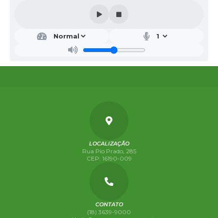
DEP
ART
AM
ENT
O
DE
EDU
CA
ÇÃ
O
VER
A
BEZ
ERR
LOCALIZAÇÃO
A
Rua Pio Prado, 285
DA
CEP: 16190-009
SILV
A
MA
NTO
VAN
I
CONTATO
(18) 3639-9000