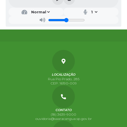
LOCALIZAÇÃO
Rua Pio Prado, 285
CEP: 16190-009
CONTATO
(18) 3639-9000
ouvidoria@saaracangua.sp.gov.br