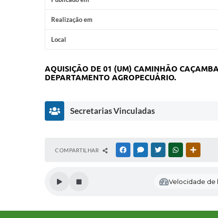
Realização em
Local
AQUISIÇÃO DE 01 (UM) CAMINHÃO CAÇAMB
DEPARTAMENTO AGROPECUÁRIO.
Secretarias Vinculadas
D
COMPARTILHAR
FACEBOOK
MESSENGER
TWITTER
WHATSAPP
OUTRAS
E
P
A
Velocidade de l
R
T
A
M