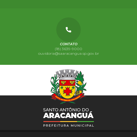
CONTATO
(18) 3639-9000
ouvidoria@saaracangua.sp.gov.br