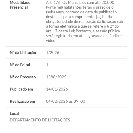
Modalidade
Art. 176. Os Municípios com até 20.000
Presencial
(vinte mil) habitantes terão o prazo de 6
(seis) anos, contado da data de publicação
desta Lei, para cumprimento: [...] II - da
obrigatoriedade de realização da licitação sob
a forma eletrônica a que se refere o § 2º do
art. 17 desta Lei; Portanto, a sessão pública
será registrada em ata e gravada em áudio e
vídeo
Nº da Licitação
1/2026
Nº do Edital
1
Nº do Processo
1588/2025
Publicado em
14/01/2026
Realização em
04/02/2026 às 09h00
Local
DEPARTAMENTO DE LICITAÇÕES