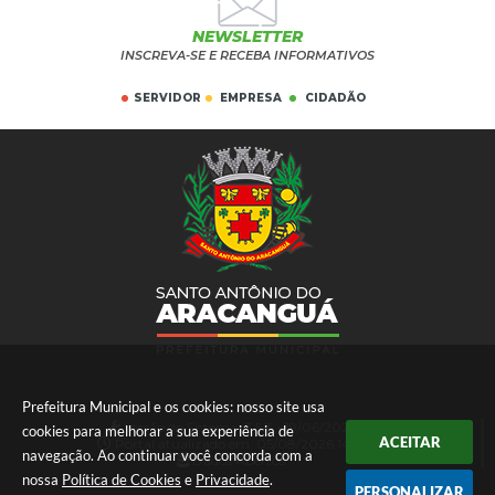
NEWSLETTER
INSCREVA-SE E RECEBA INFORMATIVOS
SERVIDOR
EMPRESA
CIDADÃO
Prefeitura Municipal e os cookies: nosso site usa
Versão do Sistema:
3.5.3 - 19/06/2026
cookies para melhorar a sua experiência de
ACEITAR
Portal atualizado em:
05/08/2026 14:17
navegação. Ao continuar você concorda com a
Dados Abertos
nossa
Política de Cookies
e
Privacidade
.
PERSONALIZAR