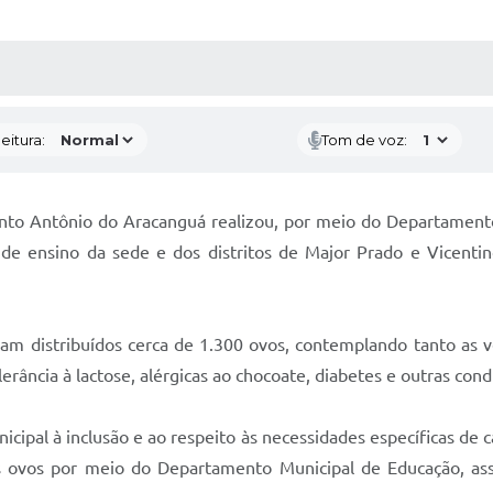
 MÍDIAS
RECEBA NOTÍCIAS
eitura:
Tom de voz:
 Santo Antônio do Aracanguá realizou, por meio do Departamen
 de ensino da sede e dos distritos de Major Prado e Vicent
m distribuídos cerca de 1.300 ovos, contemplando tanto as ve
rância à lactose, alérgicas ao chocoate, diabetes e outras con
unicipal à inclusão e ao respeito às necessidades específicas d
s ovos por meio do Departamento Municipal de Educação, a