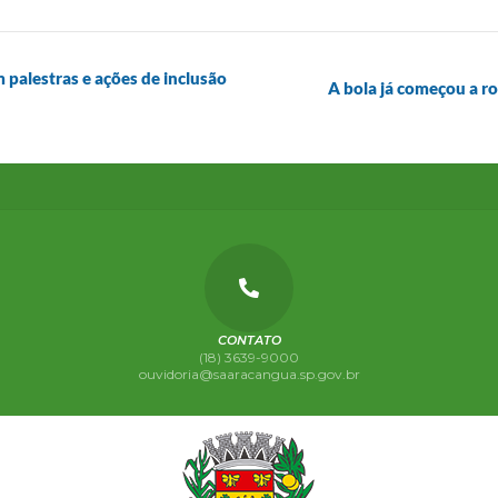
palestras e ações de inclusão
A bola já começou a r
CONTATO
(18) 3639-9000
ouvidoria@saaracangua.sp.gov.br