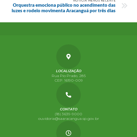
NOTÍCIA MENOS RECENTE
Orquestra emociona público no acendimento das
luzes e rodeio movimenta Aracanguá por três dias
LOCALIZAÇÃO
Rua Pio Prado, 285
CEP: 16190-009
CONTATO
(18) 3639-9000
ouvidoria@saaracangua.sp.gov.br