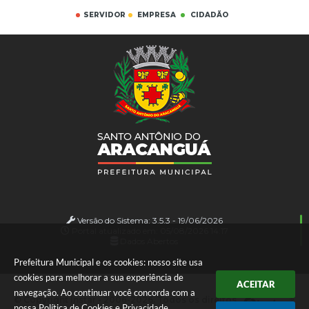
SERVIDOR
EMPRESA
CIDADÃO
Versão do Sistema:
3.5.3 - 19/06/2026
Portal atualizado em:
05/08/2026 14:17
Dados Abertos
Prefeitura Municipal e os cookies: nosso site usa
cookies para melhorar a sua experiência de
ACEITAR
navegação. Ao continuar você concorda com a
© Copyright Instar - 2006-2026. Todos os direitos
nossa
Política de Cookies
e
Privacidade
.