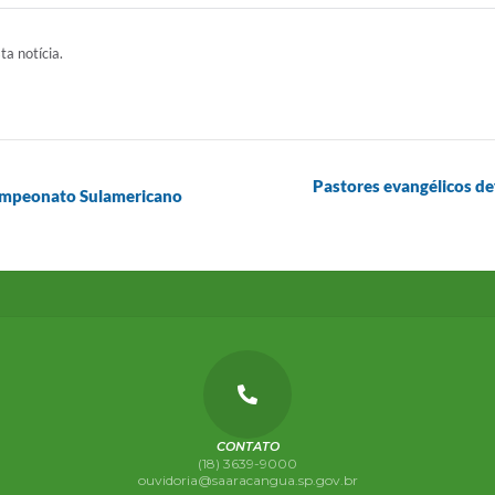
ta notícia.
Pastores evangélicos de
Campeonato Sulamericano
CONTATO
(18) 3639-9000
ouvidoria@saaracangua.sp.gov.br