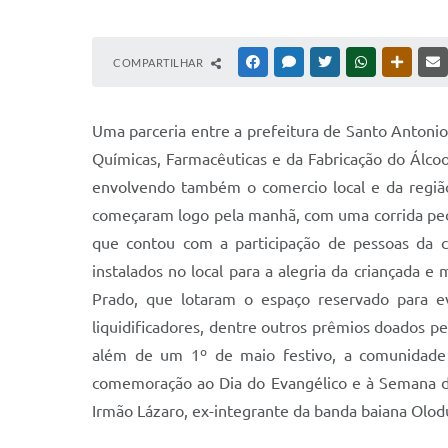
COMPARTILHAR
FACEBOOK
MESSENGER
TWITTER
WHATSAPP
OUTRAS
Uma parceria entre a prefeitura de Santo Antonio
Químicas, Farmacêuticas e da Fabricação do Álcoo
envolvendo também o comercio local e da região
começaram logo pela manhã, com uma corrida ped
que contou com a participação de pessoas da c
instalados no local para a alegria da criançada e
Prado, que lotaram o espaço reservado para even
liquidificadores, dentre outros prêmios doados p
além de um 1º de maio festivo, a comunidade 
comemoração ao Dia do Evangélico e à Semana do
Irmão Lázaro, ex-integrante da banda baiana Olod