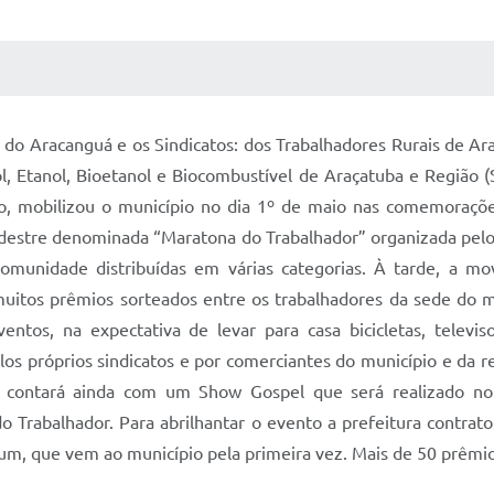
 MÍDIAS
RECEBA NOTÍCIAS
 do Aracanguá e os Sindicatos: dos Trabalhadores Rurais de Ara
l, Etanol, Bioetanol e Biocombustível de Araçatuba e Região (
, mobilizou o município no dia 1º de maio nas comemorações 
estre denominada “Maratona do Trabalhador” organizada pelo 
omunidade distribuídas em várias categorias. À tarde, a mo
 muitos prêmios sorteados entre os trabalhadores da sede do m
tos, na expectativa de levar para casa bicicletas, televisor
elos próprios sindicatos e por comerciantes do município e da 
contará ainda com um Show Gospel que será realizado no 
 Trabalhador. Para abrilhantar o evento a prefeitura contrat
um, que vem ao município pela primeira vez. Mais de 50 prêmio