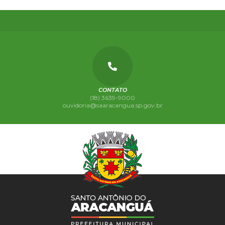
CONTATO
(18) 3639-9000
ouvidoria@saaracangua.sp.gov.br